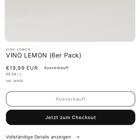
Medien
featured
VINO LEMON
in
VINO LEMON (6er Pack)
Modal
öffnen
Normaler
€19,99 EUR
Ausverkauft
GRUNDPREIS
PRO
€8,88
/
L
Preis
inkl. MwSt.
Ausverkauft
Jetzt zum Checkout
Vollständige Details anzeigen